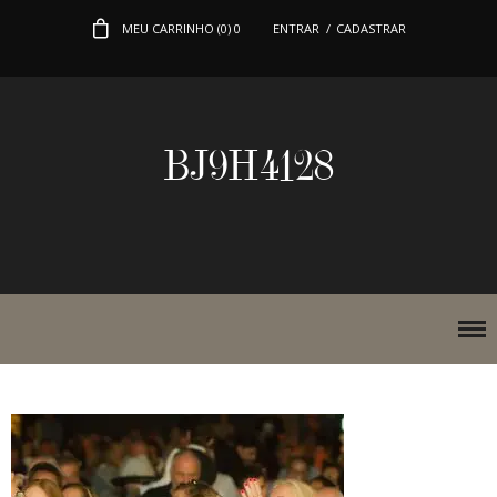
MEU CARRINHO (
0
)
0
ENTRAR
/
CADASTRAR
BJ9H4128